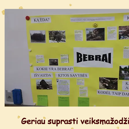
Geriau suprasti veiksmažodž