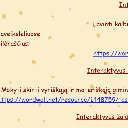
In
Lavinti kalbinę klausą. Moky
paveikslėliuose esančius dai
ilėraščius.
https://wor
Interaktyvus
Mokyti skirti vyriškąją ir moteriškąją gimin
https://wordwall.net/resource/1448759/tas
Interaktyvus žai