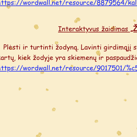
https://wordwall.net/resource/8879564/ka
Interaktyvus žaidimas
„Ž
Plėsti ir turtinti žodyną. Lavinti girdimąjį
kartų, kiek žodyje yra skiemenų ir paspaudži
https://wordwall.net/resource/9017501/%