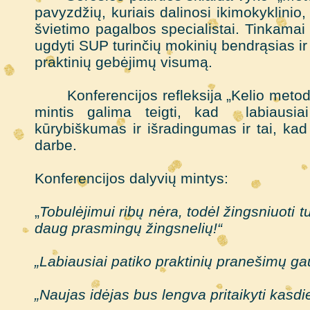
pavyzdžių, kuriais dalinosi ikimokyklini
švietimo pagalbos specialistai. Tinkamai
ugdyti SUP turinčių mokinių bendrąsias ir 
praktinių gebėjimų visumą.
Konferencijos refleksija „Kelio metodu“
mintis galima teigti, kad labiausiai
kūrybiškumas ir išradingumas ir tai, kad
darbe.
Konferencijos dalyvių mintys:
„
Tobulėjimui ribų nėra, todėl žingsniuoti
daug prasmingų žingsnelių!“
„Labiausiai patiko praktinių pranešimų ga
„Naujas idėjas bus lengva pritaikyti kasd