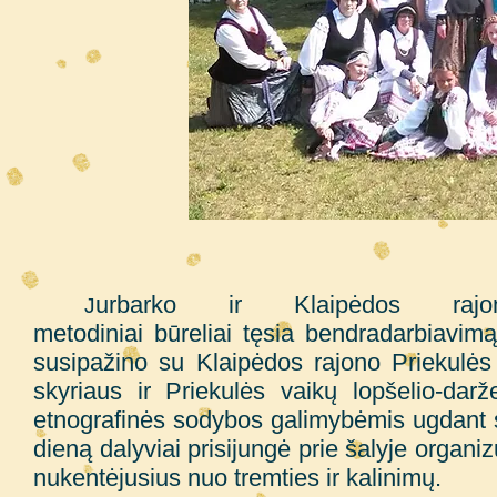
urbarko ir Klaipėdos rajo
J
metodiniai būreliai tęsia bendradarbiavim
susipažino su Klaipėdos rajono Priekulės
skyriaus ir Priekulės vaikų lopšelio-darž
etnografinės sodybos galimybėmis ugdant sk
dieną dalyviai prisijungė prie šalyje organi
nukentėjusius nuo tremties ir kalinimų.