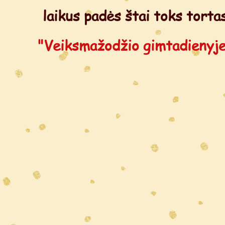
laikus padės štai toks torta
"Veiksmažodžio gimtadienyj