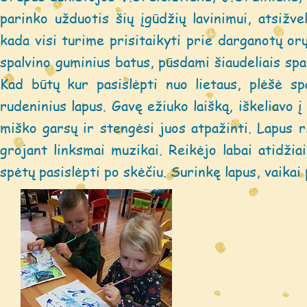
parinko užduotis šių įgūdžių lavinimui, atsiž
kada visi turime prisitaikyti prie darganotų orų
spalvino guminius batus, pūsdami šiaudeliais spa
Kad būtų kur pasislėpti nuo lietaus, plėšė sp
rudeninius lapus. Gavę ežiuko laišką, iškeliavo į
miško garsų ir stengėsi juos atpažinti. Lapus ri
grojant linksmai muzikai. Reikėjo labai atidžiai
spėtų pasislėpti po skėčiu. Surinkę lapus, vaikai 