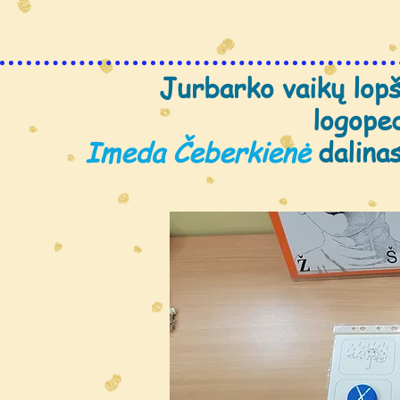
Jurbarko vaikų lopš
logope
Imeda Čeberkienė
dalinas