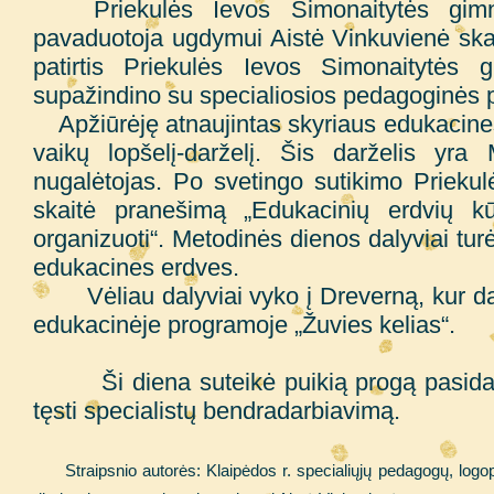
Priekulės Ievos Simonaitytės gimnazi
pavaduotoja ugdymui Aistė Vinkuvienė ska
patirtis Priekulės Ievos Simonaitytės 
supažindino su specialiosios pedagoginės p
Apžiūrėję atnaujintas skyriaus edukacines 
vaikų lopšelį-darželį. Šis darželis yr
nugalėtojas.
Po svetingo sutikimo Priekulė
skaitė pranešimą „Edukacinių erdvių k
organizuoti“. Metodinės dienos dalyviai turė
edukacines erdves.
Vėliau dalyviai vyko į Dreverną, kur dal
edukacinėje programoje „Žuvies kelias“.
Ši diena suteikė puikią progą pasidalinti
tęsti specialistų bendradarbiavimą.
Straipsnio autorės: Klaipėdos r. specialiųjų pedagogų, logo