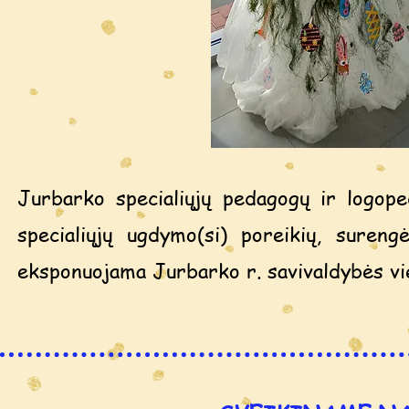
Jurbarko specialiųjų pedagogų ir logoped
specialiųjų ugdymo(si) poreikių, suren
eksponuojama Jurbarko r. savivaldybės vieš
Kviečiame apl