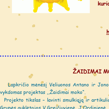
kuri
ŽAIDIMAI M
Lapkričio mėnesį Veliuonos Antano ir Jono
vykdomas projektas ,,Žaidimai moko“.
Projekto tikslas – lavinti smulkiąją ir artikul
Grupės auklėtojos V.Greičiuvienė, J.Ordinienė,