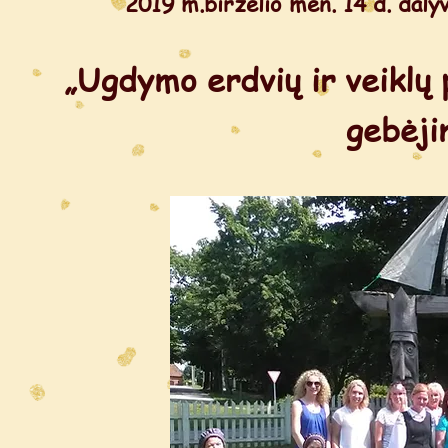
2019 m.birželio mėn. 14 d. daly
„Ugdymo erdvių ir veiklų 
gebėji