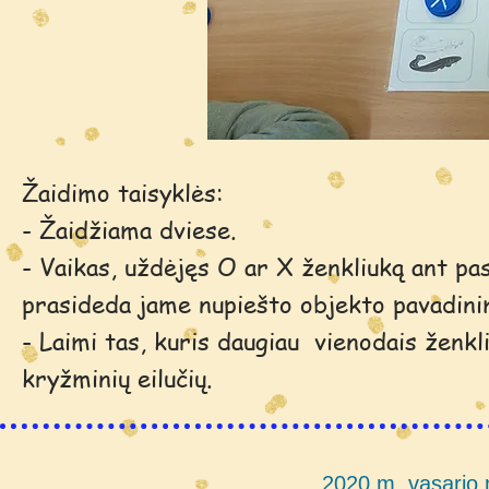
Žaidimo taisyklės:
- Žaidžiama dviese.
- Vaikas, uždėjęs O ar X ženkliuką ant pasi
prasideda jame nupiešto objekto pavadini
- Laimi tas, kuris daugiau vienodais ženkli
kryžminių eilučių.
2020 m. vasario 