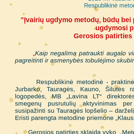
Respublikinė metod
"Įvairių ugdymo metodų, būdų bei 
ugdymosi po
Gerosios patirtie
„
Kaip negalima patraukti augalo vi
pagreitinti ir asmenybės tobulėjimo skubin
Vitalija
Respublikinė metodinė - praktinė ko
Jurbarko, Tauragės, Kauno, Šilutės r
logopedės, MB „Lavina LT“ direktorė
smegenų pusrutulių aktyvinimas per 
susipažinti su Tauragės lopšelio – darže
Eristi parengta metodine priemone „Klausau,
Gerosios patirties sklaida vyko „Metod