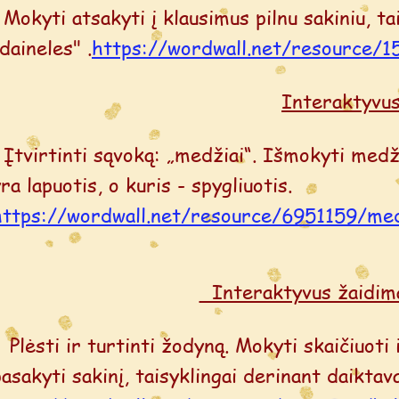
okyti atsakyti į klausimus pilnu sakiniu, tai
daineles" .
https://wordwall.net/resource/
Interaktyvu
Įtvirtinti sąvoką: „medžiai“. Išmokyti medž
ra lapuotis, o kuris - spygliuotis.
https://wordwall.net/resource/6951159/me
Interaktyvus žaidi
lėsti ir turtinti žodyną. Mokyti skaičiuoti 
asakyti sakinį, taisyklingai derinant daiktav