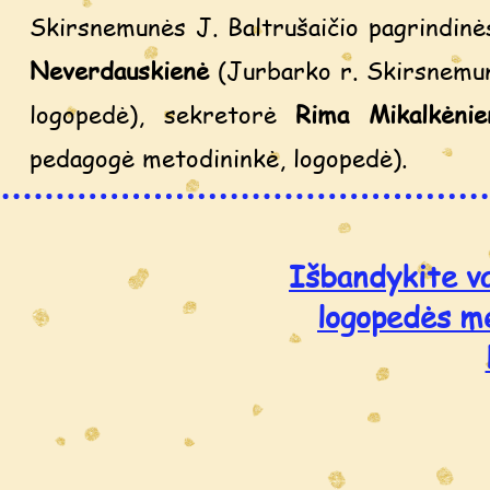
Skirsnemunės J. Baltrušaičio pagrindinė
Neverdauskienė
(Jurbarko r. Skirsnemunė
logopedė), sekretorė
Rima Mikalkėn
pedagogė metodininkė, logopedė).
Išbandykite va
logopedės m