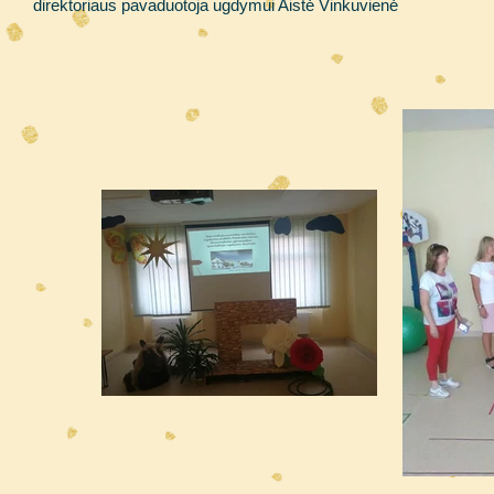
direktoriaus pavaduotoja ugdymui Aistė Vinkuvienė